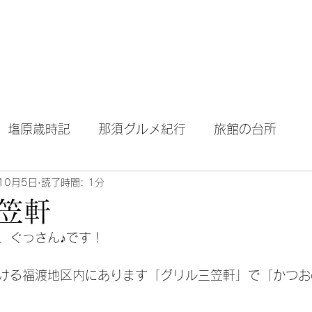
テル｜旅館｜旅行
Home
About Blog
塩原歳時記
那須グルメ紀行
旅館の台所
10月5日
読了時間: 1分
笠軒
、ぐっさん♪です！
ける福渡地区内にあります「グリル三笠軒」で「かつお