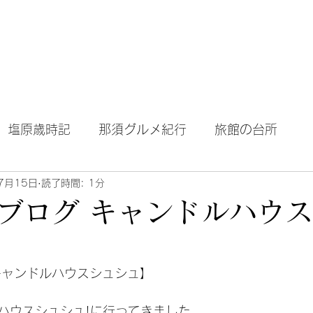
テル｜旅館｜旅行
Home
About Blog
塩原歳時記
那須グルメ紀行
旅館の台所
7月15日
読了時間: 1分
ブログ キャンドルハウ
キャンドルハウスシュシュ】
ハウスシュシュ!に行ってきました。