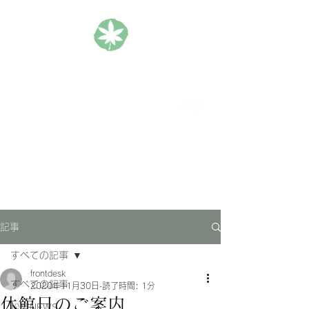
松楓楼松屋 Official Blog
ホテル｜旅館｜旅行
記事
すべての記事
frontdesk
すべての記事
2020年11月30日
読了時間: 1分
休館日のご案内
松屋NEWS