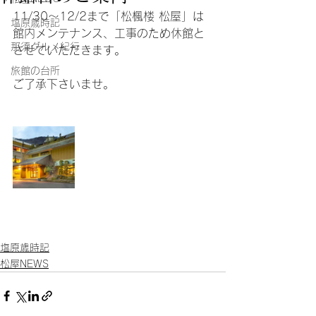
11/30〜12/2まで「松楓楼 松屋」は
塩原歳時記
館内メンテナンス、工事のため休館と
那須グルメ紀行
させていただきます。
旅館の台所
ご了承下さいませ。
塩原歳時記
松屋NEWS