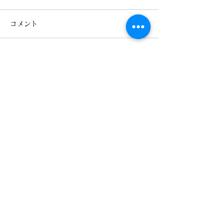
みなさんこんにちは、ぐっさ
「2026年元旦」
コメント
ん♪です！ 2026年もすでに
しておめでとうご
12日目となりました! お正月
昨年は当館を御宿
も終わり一段落しております
いただきまして誠
コメントを追加…
が昨日夕方より雪が降り始め
うございました。
30分であっという間に積雪
当館は鬼怒川温泉
になってしまいました！ 昨
「金谷リゾーツ」
日20時現在では20センチほ
り、少しずつでご
どでしょうか?? この雪は昨
変革しております
晩ずっと降り続き本日朝まで
もたくさんのお客
松楓楼松屋 Official Blog
降り続き塩原福渡辺りで50
頂けますよう日々
購読フォーム
センチほど積もりました！
いりますのでどう
久しぶりにここまで積雪しま
お願い致します。
した。 大雪警報も出まして
りの写真でお楽し
朝方は雪の影響か停電もあ
ませ。 2026年
送信