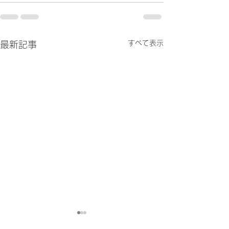
すべて表示
最新記事
積雪50センチ
2026年元旦