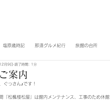
テル｜旅館｜旅行
Home
About Blog
塩原歳時記
那須グルメ紀行
旅館の台所
12月9日
読了時間: 1分
ご案内
、ぐっさん♪です！
2日間「松楓楼松屋」は館内メンテナンス、工事のため休