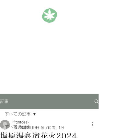
松楓楼松屋 Official Blog
ホテル｜旅館｜旅行
記事
すべての記事
frontdesk
すべての記事
2024年8月9日
読了時間: 1分
塩原温泉宿花火2024
松屋NEWS