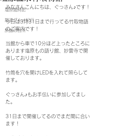
みなさんこんにちは、ぐっさん♪です！
塩原歳時記
那須グルメ紀行
今日は3月31日まで行ってる竹取物語
のご案内です！
旅館の台所
当館から車で10分ほど上ったところに
あります塩原もの語り館、妙雲寺で開
催しております。
竹筒を穴を開けLEDを入れて照らして
ます。
ぐっさん♪もお手伝いに参加してまし
た。
31日まで開催してるのでまだ間に合い
ます！