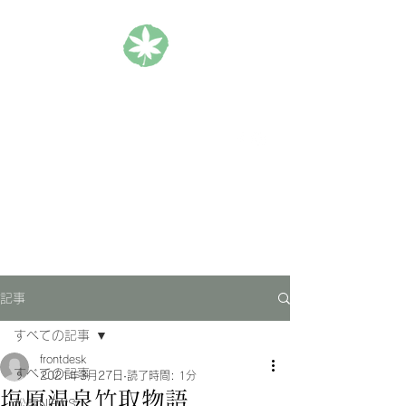
松楓楼松屋 Official Blog
ホテル｜旅館｜旅行
記事
すべての記事
frontdesk
すべての記事
2021年3月27日
読了時間: 1分
塩原温泉竹取物語
松屋NEWS