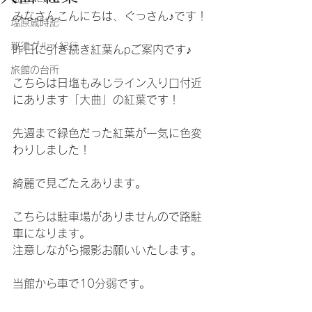
みなさんこんにちは、ぐっさん♪です！
塩原歳時記
那須グルメ紀行
昨日に引き続き紅葉んpご案内です♪
旅館の台所
こちらは日塩もみじライン入り口付近
にあります「大曲」の紅葉です！
先週まで緑色だった紅葉が一気に色変
わりしました！
綺麗で見ごたえあります。
こちらは駐車場がありませんので路駐
車になります。
注意しながら撮影お願いいたします。
当館から車で10分弱です。