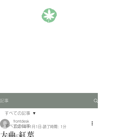
松楓楼松屋 Official Blog
ホテル｜旅館｜旅行
記事
すべての記事
frontdesk
すべての記事
2021年11月1日
読了時間: 1分
大曲 紅葉
松屋NEWS