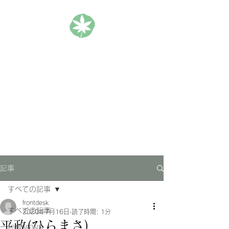
松楓楼松屋 Official Blog
ホテル｜旅館｜旅行
記事
すべての記事
frontdesk
すべての記事
2020年7月16日
読了時間: 1分
平政(ひらまさ)
松屋NEWS