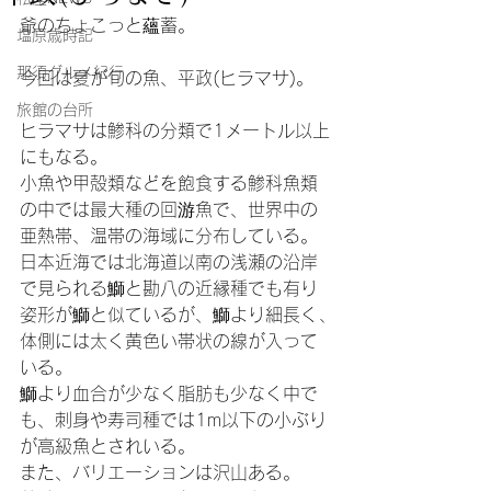
爺のちょこっと蘊蓄。
塩原歳時記
那須グルメ紀行
今回は夏が旬の魚、平政(ヒラマサ)。
旅館の台所
ヒラマサは鯵科の分類で1メートル以上
にもなる。
小魚や甲殻類などを飽食する鯵科魚類
の中では最大種の回游魚で、世界中の
亜熱帯、温帯の海域に分布している。
日本近海では北海道以南の浅瀬の沿岸
で見られる鰤と勘八の近縁種でも有り
姿形が鰤と似ているが、鰤より細長く､
体側には太く黄色い帯状の線が入って
いる。
鰤より血合が少なく脂肪も少なく中で
も、刺身や寿司種では1m以下の小ぶり
が高級魚とされいる。
また、バリエーションは沢山ある。