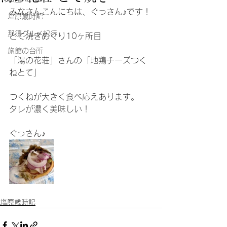
みなさんこんにちは、ぐっさん♪です！
塩原歳時記
那須グルメ紀行
とて焼きめぐり10ヶ所目
旅館の台所
「湯の花荘」さんの「地鶏チーズつく
ねとて」
つくねが大きく食べ応えあります。
タレが濃く美味しい！
ぐっさん♪
塩原歳時記