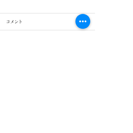
2026年元旦
「2026年元旦」 新年明けま
コメント
しておめでとうございます。
昨年は当館を御宿泊、御利用
いただきまして誠にありがと
コメントを追加…
うございました。 昨年7月、
2025年紅の吊
当館は鬼怒川温泉にあります
間 紅葉
「金谷リゾーツ」の傘下に入
り、少しずつでございますが
変革しております。 本年度
もたくさんのお客様に御利用
松楓楼松屋 Official Blog
頂けますよう日々精進してま
購読フォーム
いりますのでどうぞよろしく
お願い致します。 お正月飾
りの写真でお楽しみください
ませ。 2026年元旦 松楓
送信