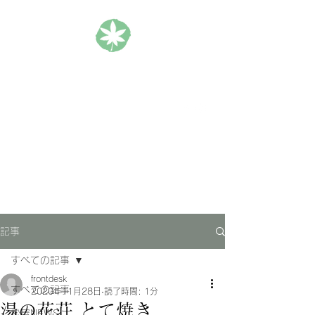
松楓楼松屋 Official Blog
ホテル｜旅館｜旅行
記事
すべての記事
frontdesk
すべての記事
2020年11月28日
読了時間: 1分
湯の花荘 とて焼き
松屋NEWS