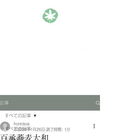
松楓楼松屋 Official Blog
ホテル｜旅館｜旅行
記事
すべての記事
frontdesk
すべての記事
2020年11月26日
読了時間: 1分
百承蕎麦大和
松屋NEWS