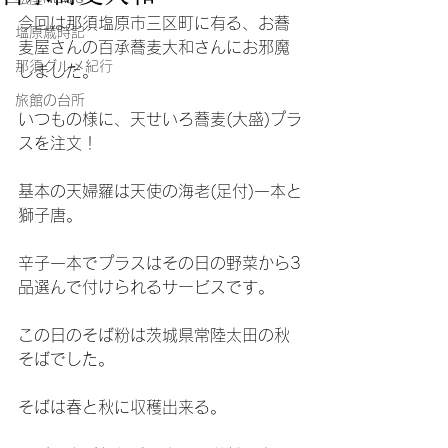
今回は那須塩原市三区町に有る、お蕎
塩原歳時記
麦屋さんの百承蕎麦大和さんにお邪魔
那須グルメ紀行
しました。
旅館の台所
いつもの様に、天せいろ蕎麦(大盛)プラ
スを注文！
基本の天婦羅は天使の海老(足付)一本と
獅子唐。
辛子一本でプラスはその日の野菜から3
品選んで付けられるサービスです。
この日のそば粉は茨城県常陸太田の秋
そばでした。
そばは春と秋に収穫出来る。