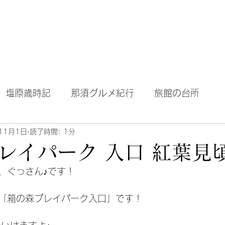
テル｜旅館｜旅行
Home
About Blog
塩原歳時記
那須グルメ紀行
旅館の台所
11月1日
読了時間: 1分
レイパーク 入口 紅葉見
、ぐっさん♪です！
「箱の森プレイパーク入口」です！