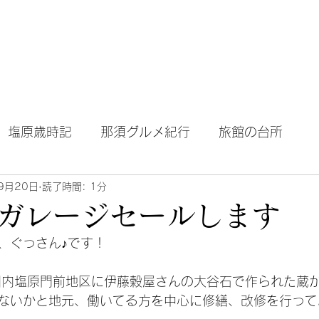
テル｜旅館｜旅行
Home
About Blog
塩原歳時記
那須グルメ紀行
旅館の台所
9月20日
読了時間: 1分
ガレージセールします
、ぐっさん♪です！
圏内塩原門前地区に伊藤穀屋さんの大谷石で作られた蔵
ないかと地元、働いてる方を中心に修繕、改修を行って