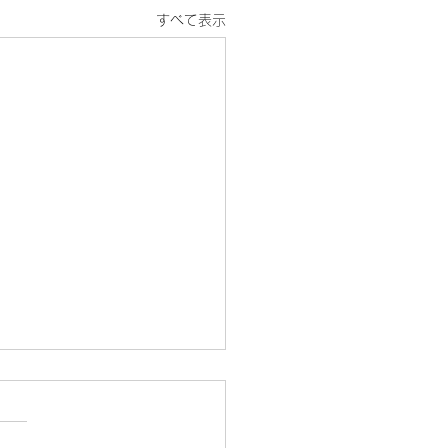
すべて表示
26年元旦
026年元旦」 新年明けまし