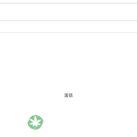
です！ 2026年もすでに12日目
てお
となりました! お正月も終わり一
は当
段落しておりますが昨日夕方より
まし
雪が降り始め30分であっという
た。
間に積雪になってしまいました！
泉に
昨日20時現在では20センチほど
傘下
でしょうか?? この雪は昨晩ずっ
すが
松楓楼松屋 Official Blog
と降り続き本日朝まで降り続き塩
もた
原福渡辺りで50センチほど積も
ます
購読フォーム
りました！ 久しぶりにここまで
ので
積雪しました。 大雪警報も出ま
す。
して朝方は雪の影響か停電もあ
みく
旦 
送信