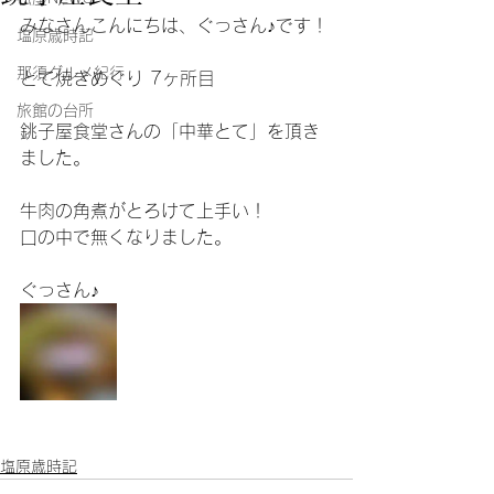
みなさんこんにちは、ぐっさん♪です！
塩原歳時記
那須グルメ紀行
とて焼きめぐり 7ヶ所目
旅館の台所
銚子屋食堂さんの「中華とて」を頂き
ました。
牛肉の角煮がとろけて上手い！
口の中で無くなりました。
ぐっさん♪
塩原歳時記