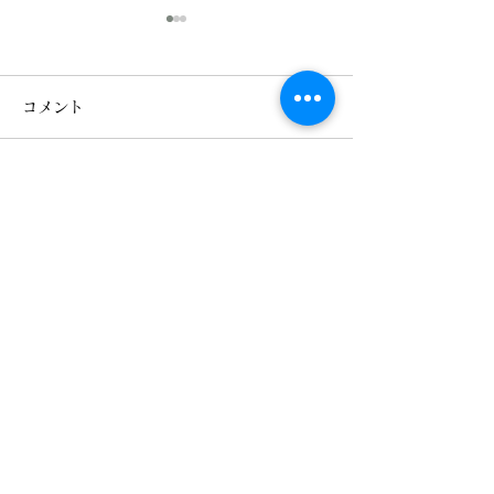
積雪50センチ
2026年元旦
みなさんこんにちは、ぐっさ
「2026年元旦」
コメント
ん♪です！ 2026年もすでに
しておめでとうご
12日目となりました! お正月
昨年は当館を御宿
も終わり一段落しております
いただきまして誠
コメントを追加…
が昨日夕方より雪が降り始め
うございました。
30分であっという間に積雪
当館は鬼怒川温泉
になってしまいました！ 昨
「金谷リゾーツ」
日20時現在では20センチほ
り、少しずつでご
どでしょうか?? この雪は昨
変革しております
晩ずっと降り続き本日朝まで
もたくさんのお客
松楓楼松屋 Official Blog
降り続き塩原福渡辺りで50
頂けますよう日々
購読フォーム
センチほど積もりました！
いりますのでどう
久しぶりにここまで積雪しま
お願い致します。
した。 大雪警報も出まして
りの写真でお楽し
朝方は雪の影響か停電もあ
ませ。 2026年
送信