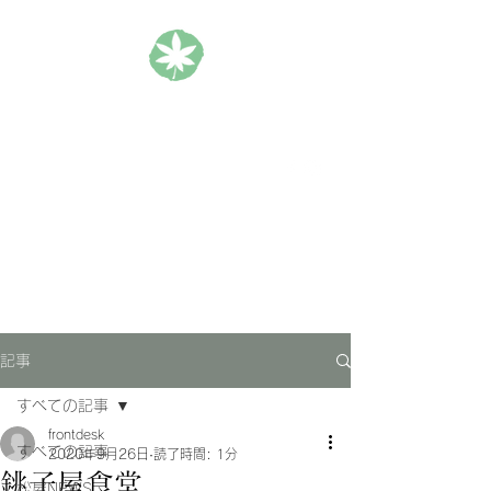
松楓楼松屋 Official Blog
ホテル｜旅館｜旅行
記事
すべての記事
frontdesk
すべての記事
2020年9月26日
読了時間: 1分
銚子屋食堂
松屋NEWS