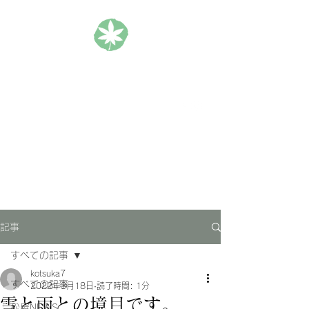
松楓楼松屋 Official Blog
ホテル｜旅館｜旅行
記事
すべての記事
kotsuka7
すべての記事
2022年3月18日
読了時間: 1分
雪と雨との境目です。
松屋NEWS