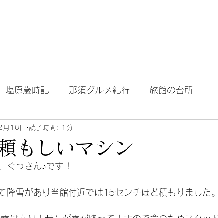
テル｜旅館｜旅行
Home
About Blog
塩原歳時記
那須グルメ紀行
旅館の台所
2月18日
読了時間: 1分
頼もしいマシン
、ぐっさん♪です！
て降雪があり当館付近では15センチほど積もりました