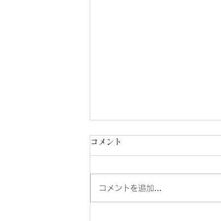
積雪50センチ
コメント
みなさんこんにちは、ぐっさん♪
です！ 2026年もすでに12日目
となりました! お正月も終わり一
コメントを追加…
段落しておりますが昨日夕方より
雪が降り始め30分であっという