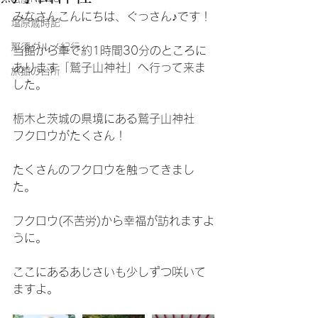
みなさんこんにちは、ぐっさん♪です！
塩原歳時記
那須グルメ紀行
当館から車で約1時間30分のところに
あります「鷲子山神社」へ行って来ま
旅館の台所
した。
栃木と茨城の県境にある鷲子山神社
フクロウがたくさん！
たくさんのフクロウを触ってきまし
た。
フクロウ(不苦労)から幸福が訪れますよ
うに。
ここにあるあじさいも少しずつ咲いて
ますよ。