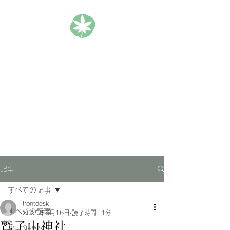
松楓楼松屋 Official Blog
ホテル｜旅館｜旅行
記事
すべての記事
frontdesk
すべての記事
2021年6月16日
読了時間: 1分
鷲子山神社
松屋NEWS