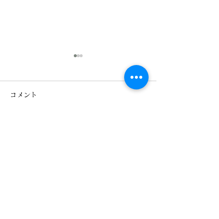
積雪50センチ
2026年元旦
みなさんこんにちは、ぐっさ
「2026年元旦」
コメント
ん♪です！ 2026年もすでに
しておめでとうご
12日目となりました! お正月
昨年は当館を御宿
も終わり一段落しております
いただきまして誠
コメントを追加…
が昨日夕方より雪が降り始め
うございました。
30分であっという間に積雪
当館は鬼怒川温泉
になってしまいました！ 昨
「金谷リゾーツ」
日20時現在では20センチほ
り、少しずつでご
どでしょうか?? この雪は昨
変革しております
晩ずっと降り続き本日朝まで
もたくさんのお客
松楓楼松屋 Official Blog
降り続き塩原福渡辺りで50
頂けますよう日々
購読フォーム
センチほど積もりました！
いりますのでどう