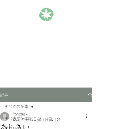
松楓楼松屋 Official Blog
ホテル｜旅館｜旅行
記事
すべての記事
frontdesk
すべての記事
2021年7月3日
読了時間: 1分
あじさい
松屋NEWS