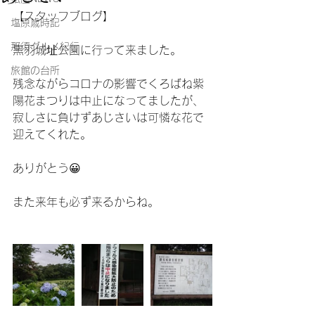
【スタッフブログ】
塩原歳時記
那須グルメ紀行
黒羽城址公園に行って来ました。
旅館の台所
残念ながらコロナの影響でくろばね紫
陽花まつりは中止になってましたが、
寂しさに負けずあじさいは可憐な花で
迎えてくれた。
ありがとう😀
また来年も必ず来るからね。