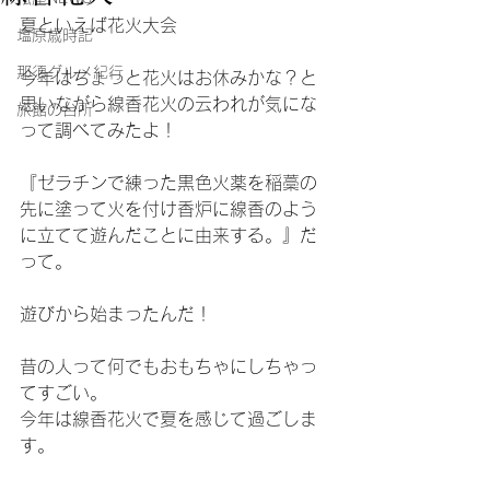
夏といえば花火大会
塩原歳時記
那須グルメ紀行
今年はちょっと花火はお休みかな？と
思いながら線香花火の云われが気にな
旅館の台所
って調べてみたよ！
『ゼラチンで練った黒色火薬を稲藁の
先に塗って火を付け香炉に線香のよう
に立てて遊んだことに由来する。』だ
って。
遊びから始まったんだ！
昔の人って何でもおもちゃにしちゃっ
てすごい。
今年は線香花火で夏を感じて過ごしま
す。