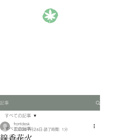
松楓楼松屋 Official Blog
ホテル｜旅館｜旅行
記事
すべての記事
frontdesk
すべての記事
2020年7月24日
読了時間: 1分
線香花火
松屋NEWS