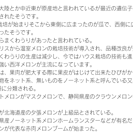
大陸とか中近東が原産地と言われているが最近の遺伝子
されたそうです。
に栽培が始まりそこから東側に広まったのが瓜で、西側に
ったそうです。
らまくわうりがあったと言われている。
リスから温室メロンの栽培技術が導入され、品種改良が
くわうりの生産は減少し、今ではハウス栽培の技術も進
強い西洋メロンが主流になっています。
は、果肉が肥大する際に果皮がはじけて出来たひびがか
物をネット系、無いものをノーネット系と呼んでいる又
種に分類される。
トメロンがマスクメロンで、静岡県産のクラウンメロン
が北海道産の夕張メロンが上級品とされている。
県産ノーネット系メロンホームランスターなどが有名だ
ンが代表な赤肉メロンブームが始まった。