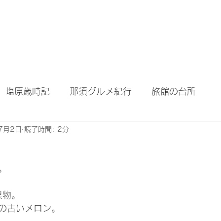
テル｜旅館｜旅行
Home
About Blog
塩原歳時記
那須グルメ紀行
旅館の台所
7月2日
読了時間: 2分
。
果物。
の古いメロン。